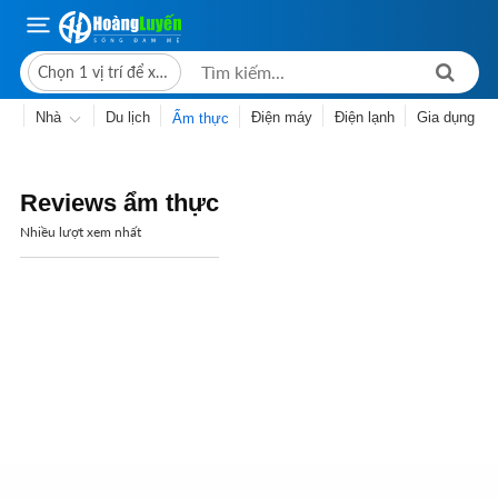
Chọn 1 vị trí để xem giá bán
ws
Nhà
Du lịch
Điện máy
Điện lạnh
Gia dụng
Ẩm thực
Reviews ẩm thực
Nhiều lượt xem nhất