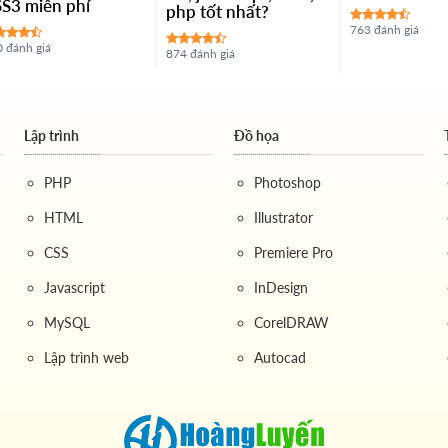
S3 miễn phí
php tốt nhất?
763 đánh giá
 đánh giá
874 đánh giá
Lập trình
Đồ họa
PHP
Photoshop
HTML
Illustrator
CSS
Premiere Pro
Javascript
InDesign
MySQL
CorelDRAW
Lập trình web
Autocad