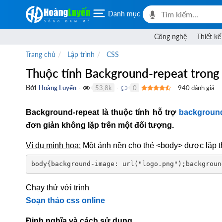
Danh mục
Công nghệ
Thiết kế
Trang chủ
Lập trình
CSS
Thuộc tính Background-repeat trong
Bởi
Hoàng Luyến
53,8k
0
940
đánh giá
●
●
Background-repeat là thuộc tính hỗ trợ
backgroun
đơn giản không lặp trên một đối tượng.
Ví dụ minh họa:
Một ảnh nền cho thẻ <body> được lặp t
body{background-image: url("logo.png");backgroun
Chạy thử với trình
Soạn thảo css online
Định nghĩa và cách sử dụng