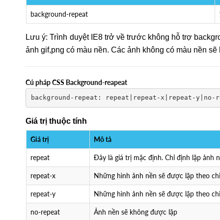
background-repeat
Lưu ý: Trình duyệt IE8 trở về trước không hỗ trợ backg
ảnh gif,png có màu nền. Các ảnh không có màu nền sẽ bị 
Cú pháp CSS Background-reapeat
background-repeat: repeat|repeat-x|repeat-y|no-r
Giá trị thuộc tính
Giá trị
Mô tả
repeat
Đây là giá trị mặc định. Chỉ định lặp ảnh
repeat-x
Những hình ảnh nền sẽ được lặp theo ch
repeat-y
Những hình ảnh nền sẽ được lặp theo ch
no-repeat
Ảnh nền sẽ không được lặp