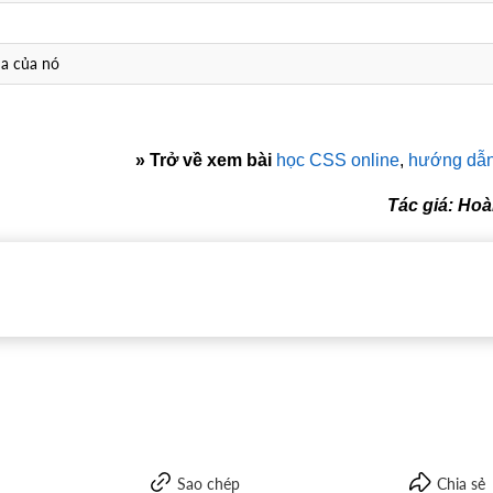
ha của nó
»
Trở về xem bài
học CSS online
,
hướng dẫ
Tác giá: Ho