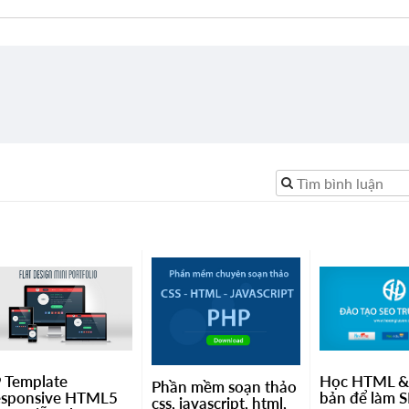
 Template
Học HTML &
Phần mềm soạn thảo
esponsive HTML5
bản để làm 
css, javascript, html,