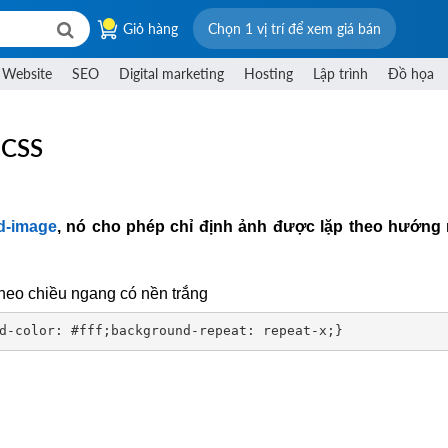
Giỏ hàng
Chọn 1 vị trí để xem giá bán
 Website
SEO
Digital marketing
Hosting
Lập trình
Đồ họa
 CSS
d-image
, nó cho phép chỉ định ảnh được lặp theo hướng
heo chiều ngang có nền trắng
d-color: #fff;background-repeat: repeat-x;}