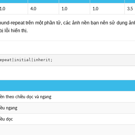
1.0
4.0
1.0
1.0
3.5
round-repeat trên một phần tử, các ảnh nền bạn nên sử dụng ản
lỗi hiển thị.
epeat|initial|inherit;
 nền theo chiều dọc và ngang
iều ngang
iều dọc