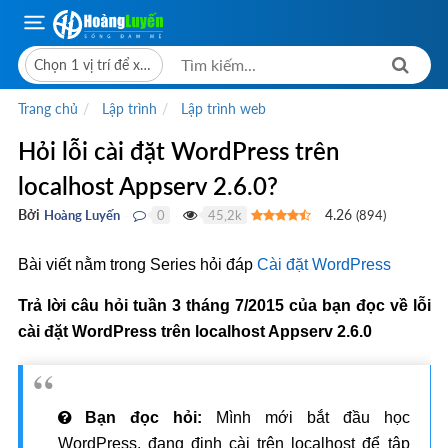
Chọn 1 vị trí để xem giá bán
Trang chủ
Lập trình
Lập trình web
Hỏi lỗi cài đặt WordPress trên
localhost Appserv 2.6.0?
Bởi
4.26
Hoàng Luyến
0
45,2k
(
894
)
●
●
Bài viết nằm trong Series hỏi đáp
Cài đặt WordPress
Trả lời câu hỏi tuần 3 tháng 7/2015 của bạn đọc về lỗi
cài đặt WordPress trên localhost Appserv 2.6.0
Bạn đọc hỏi:
Mình mới bắt đầu học
WordPress, đang định cài trên localhost để tập