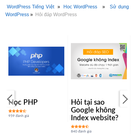
WordPress Tiếng Việt
»
Hoc WordPress
»
Sử dụng
WordPress
»
Hỏi đáp WordPress
Học PHP
Hỏi tại sao
m
Google không
Index website?
959 đánh giá
840 đánh giá