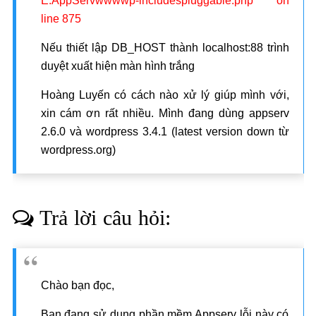
E:AppServwwwwp-includespluggable.php on
line 875
Nếu thiết lập DB_HOST thành localhost:88 trình
duyệt xuất hiện màn hình trắng
Hoàng Luyến có cách nào xử lý giúp mình với,
xin cám ơn rất nhiều. Mình đang dùng appserv
2.6.0 và wordpress 3.4.1 (latest version down từ
wordpress.org)
Trả lời câu hỏi:
Chào bạn đọc,
Bạn đang sử dụng phần mềm Appserv lỗi này có