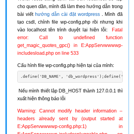
cho quen dần, mình đã làm theo hướng dẫn trong
bài viết
hướng dẫn cài đặt wordpress
. Mình đã
tạo csdl, chỉnh file wp-config.php rồi nhưng khi
vào localhost tên trình duyệt lại hiện lỗi:
Fatal
error: Call to undefined function
get_magic_quotes_gpc() in E:AppServwwwwp-
includesload.php on line 533
Cấu hình file wp-config.php hiện tại của mình:
.define('DB_NAME', 'db_wordpress');define('DB_U
Nếu mình thiết lập DB_HOST thành 127.0.0.1 thì
xuất hiện thông báo lỗi
Warning: Cannot modify header information –
headers already sent by (output started at
E:AppServwwwwp-config.php:1) in