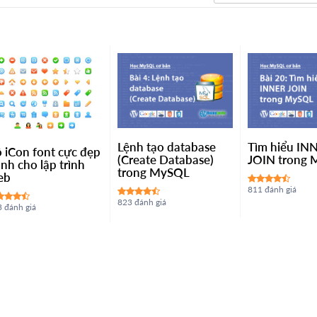
Lệnh tạo database
Tìm hiểu IN
 iCon font cực đẹp
(Create Database)
JOIN trong
nh cho lập trình
trong MySQL
eb
811 đánh giá
823 đánh giá
 đánh giá