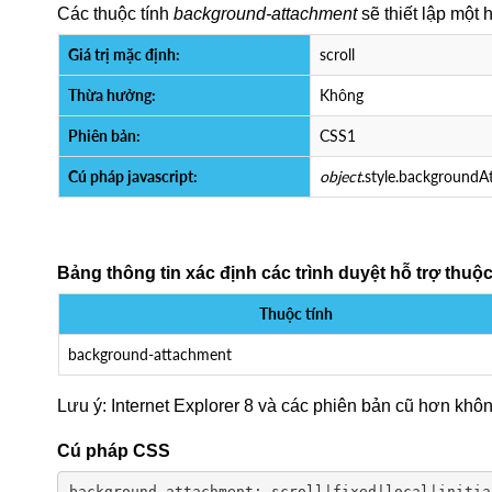
Các thuộc tính
background-attachment
sẽ thiết lập một 
Giá trị mặc định:
scroll
Thừa hưởng:
Không
Phiên bản:
CSS1
Cú pháp javascript:
object
.style.backgroundA
Bảng thông tin xác định các trình duyệt hỗ trợ thu
Thuộc tính
background-attachment
Lưu ý: Internet Explorer 8 và các phiên bản cũ hơn khôn
Cú pháp CSS
background-attachment: scroll|fixed|local|initia