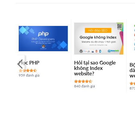
 trả
Học PHP
Hỏi tại sao Google
Bộ
IT
không Index
dà
website?
w
959 đánh giá
840 đánh giá
873