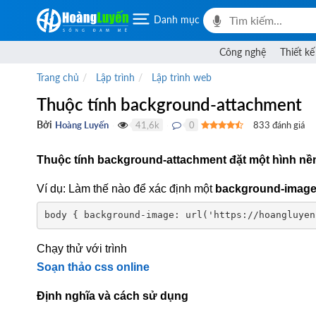
Danh mục
Công nghệ
Thiết kế
Trang chủ
Lập trình
Lập trình web
Thuộc tính background-attachment
Bởi
Hoàng Luyến
41,6k
0
833
đánh giá
●
●
Thuộc tính background-attachment đặt một hình nền
Ví dụ: Làm thế nào để xác định một
background-imag
body { background-image: url('https://hoangluyen
Chạy thử với trình
Soạn thảo css online
Định nghĩa và cách sử dụng