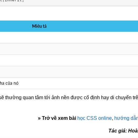
Miêu tả
ha của nó
 sẽ thường quan tâm tới ảnh nền được cố định hay di chuyển tr
»
Trở về xem bài
học CSS online
,
hướng dẫ
Tác giá: Ho