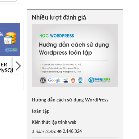
Nhiều lượt đánh giá
NER
Gộp các kết quả với
Cách sử dụng AS
 MySQL
toán tử UNION trong
(Alias) trong MySQL
MySQL
827 đánh giá
914 đánh giá
Hướng dẫn cách sử dụng WordPress
toàn tập
Kiến thức lập trình web
1 năm trước
2.148.324