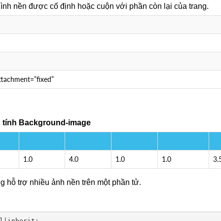
hình nền được cố định hoặc cuộn với phần còn lại của trang.
ttachment=”fixed”
ộc tính Background-image
1.0
4.0
1.0
1.0
3.
g hỗ trợ nhiều ảnh nền trên một phần tử.
l|inherit;