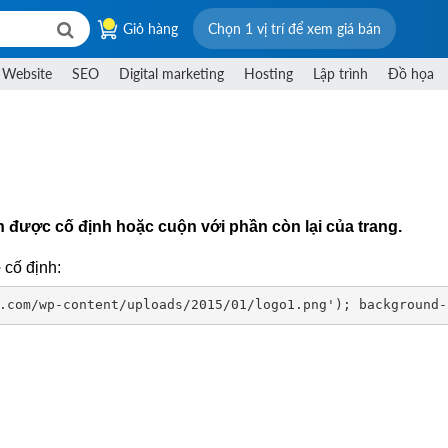
Giỏ hàng
Chọn 1 vị trí để xem giá bán
 Website
SEO
Digital marketing
Hosting
Lập trình
Đồ họa
 được cố định hoặc cuộn với phần còn lại của trang.
e
cố định:
.com/wp-content/uploads/2015/01/logo1.png'); background-