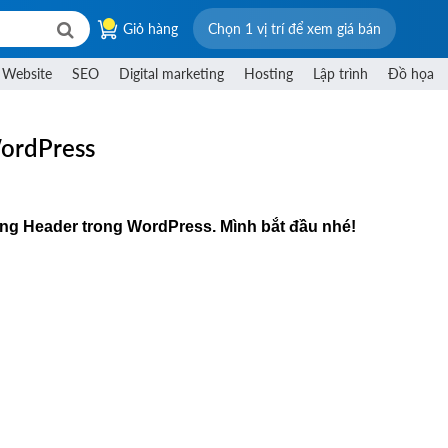
Giỏ hàng
Chọn 1 vị trí để xem giá bán
 Website
SEO
Digital marketing
Hosting
Lập trình
Đồ họa
WordPress
ụng Header trong WordPress. Mình bắt đầu nhé!