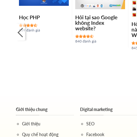
g
Học PHP
Hỏi tại sao Google
er
không Index
Hỏ
 dùng
website?
nà
959 đánh giá
các
W
840 đánh giá
 tắt
845
i bình
Giới thiệu chung
Digital marketing
Giới thiệu
SEO
Quy chế hoạt động
Facebook