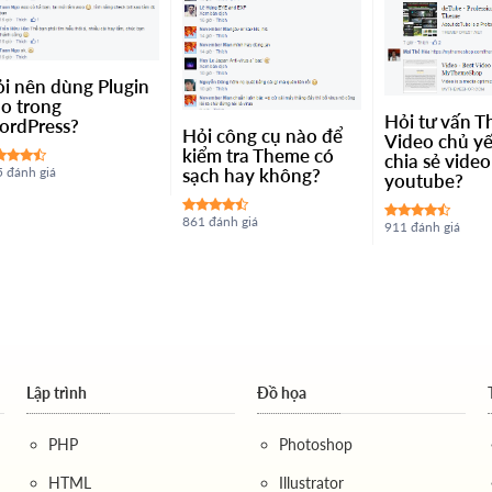
i nên dùng Plugin
o trong
Hỏi tư vấn 
ordPress?
Hỏi công cụ nào để
Video chủ y
kiểm tra Theme có
chia sẻ video
sạch hay không?
 đánh giá
youtube?
861 đánh giá
911 đánh giá
Lập trình
Đồ họa
PHP
Photoshop
HTML
Illustrator