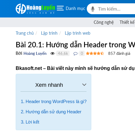
Danh mục
Công nghệ
Thiết kế
Trang chủ
Lập trình
Lập trình web
Bài 20.1: Hướng dẫn Header trong 
Bởi
Hoàng Luyến
46,6k
0
857
đánh giá
●
●
Bkasoft.net – Bài viết này mình sẽ hướng dẫn sử d
1. Header trong WordPress là gì?
2. Hướng dẫn sử dụng Header
3. Lời kết