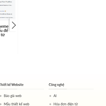
Hỏi tại sao tắt hết
Comment nhưng nó
vẫn hiện trên Web?
Theme
Hỏi Web Hosting
ếu để
Business Plan của
826 đánh giá
 từ
HostGator dùng có
tốt không?
865 đánh giá
Thiết kế Website
Công nghệ
Báo giá web
AI
Mẫu thiết kế web
Hóa đơn điện tử