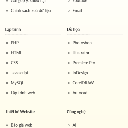
Gửi góp ý, khiếu nại
Youtube
Chính sách xoá dữ liệu
Email
Lập trình
Đồ họa
PHP
Photoshop
HTML
Illustrator
CSS
Premiere Pro
Javascript
InDesign
MySQL
CorelDRAW
Lập trình web
Autocad
Thiết kế Website
Công nghệ
Báo giá web
AI