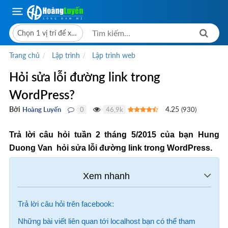
Chọn 1 vị trí để xem giá bán
Trang chủ
Lập trình
Lập trình web
Hỏi sửa lỗi đường link trong
WordPress?
Bởi
4.25
Hoàng Luyến
0
46,9k
(
930
)
●
●
Trả lời câu hỏi tuần 2 tháng 5/2015 của bạn
Hung
Duong Van
hỏi sửa lỗi đường link trong WordPress.
Trả lời câu hỏi trên facebook:
Những bài viết liên quan tới localhost bạn có thể tham