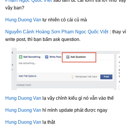
Phạm Ngọc Quốc Việt
sao làm đc cái form trả lời như vậy
vậy bạn?
Hung Duong Van
tự nhiên có cái củ mà
Nguyễn Cảnh Hoàng Sơn
Phạm Ngọc Quốc Việt
: thay vì
write post, thì bạn bấm ask question.
Hung Duong Van
lạ vậy chỉnh kiểu gì nó vẫn vào thế
Hung Duong Van
hì mình update phát được ngay
Hung Duong Van
lạ thật