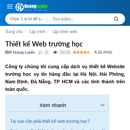
Chọn 1 vị trí để xem giá bán
Trang chủ
Lập trình
Lập trình web
Thiết kế Web trường học
Bởi
4.26
Hoàng Luyến
0
40,0k
(
940
)
●
●
Công ty chúng tôi cung cấp dịch vụ thiết kế Website
trường học uy tín hàng đầu tại Hà Nội, Hải Phòng,
Nam Định, Đà Nẵng, TP HCM và các tỉnh thành trên
toàn quốc.
Tại sao cần phải thiết kế web trường học?