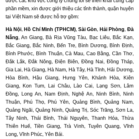
được các khu vực công ty chúng tôi sẽ triển khai cung cấp
phần mềm, xin được giới thiệu các tỉnh thành, quận huyện
tại Việt Nam sẽ được hỗ trợ gồm:
Hà Nội
,
Hồ Chí Minh (TPHCM)
,
Sài Gòn
,
Hải Phòng
,
Đà
Nẵng
, An Giang, Bà Rịa Vũng Tàu, Bạc Liêu, Bắc Kạn,
Bắc Giang, Bắc Ninh, Bến Tre, Bình Dương, Bình Định,
Bình Phước, Bình Thuận, Cà Mau, Cao Bằng, Cần Thơ,
Đắk Lắk, Đắk Nông, Điện Biên, Đồng Nai, Đồng Tháp,
Gia Lai, Hà Giang, Hà Nam, Hà Tây, Hà Tĩnh, Hải Dương,
Hòa Bình, Hậu Giang, Hưng Yên, Khánh Hòa, Kiên
Giang, Kon Tum, Lai Châu, Lào Cai, Lạng Sơn, Lâm
Đồng, Long An, Nam Định, Nghệ An, Ninh Bình, Ninh
Thuận, Phú Thọ, Phú Yên, Quảng Bình, Quảng Nam,
Quảng Ngãi, Quảng Ninh, Quảng Trị, Sóc Trăng, Sơn La,
Tây Ninh, Thái Bình, Thái Nguyên, Thanh Hóa, Thừa
Thiên Huế, Tiền Giang, Trà Vinh, Tuyên Quang, Vĩnh
Long, Vĩnh Phúc, Yên Bái.