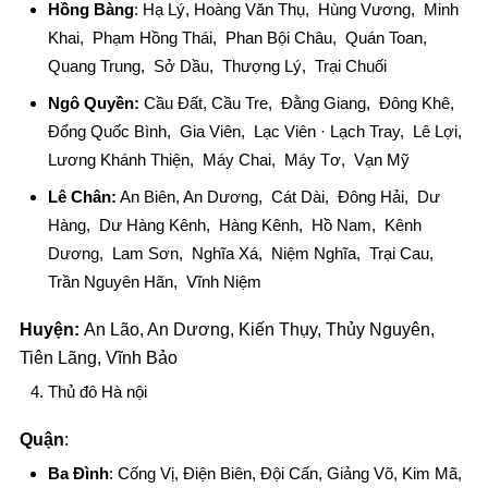
Hồng Bàng
: Hạ Lý, Hoàng Văn Thụ, Hùng Vương, Minh
Khai, Phạm Hồng Thái, Phan Bội Châu, Quán Toan,
Quang Trung, Sở Dầu, Thượng Lý, Trại Chuối
Ngô Quyền:
Cầu Đất, Cầu Tre, Đằng Giang, Đông Khê,
Đổng Quốc Bình, Gia Viên, Lạc Viên · Lạch Tray, Lê Lợi,
Lương Khánh Thiện, Máy Chai, Máy Tơ, Vạn Mỹ
Lê Chân:
An Biên, An Dương, Cát Dài, Đông Hải, Dư
Hàng, Dư Hàng Kênh, Hàng Kênh, Hồ Nam, Kênh
Dương, Lam Sơn, Nghĩa Xá, Niệm Nghĩa, Trại Cau,
Trần Nguyên Hãn, Vĩnh Niệm
Huyện:
An Lão, An Dương, Kiến Thụy, Thủy Nguyên,
Tiên Lãng, Vĩnh Bảo
Thủ đô Hà nội
Quận
:
Ba Đình
: Cống Vị, Điện Biên, Đội Cấn, Giảng Võ, Kim Mã,