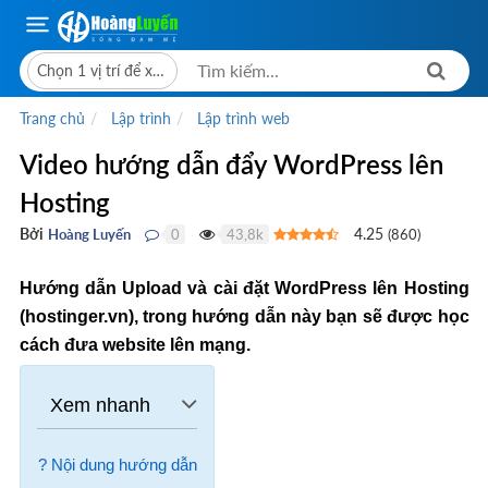
Chọn 1 vị trí để xem giá bán
Trang chủ
Lập trình
Lập trình web
Video hướng dẫn đẩy WordPress lên
Hosting
Bởi
4.25
Hoàng Luyến
0
43,8k
(
860
)
●
●
Hướng dẫn Upload và cài đặt WordPress lên Hosting
(hostinger.vn), trong hướng dẫn này bạn sẽ được học
cách đưa website lên mạng.
? Nội dung hướng dẫn