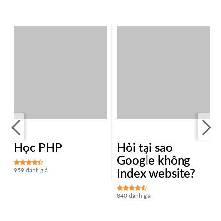
Học PHP
Hỏi tại sao
s
Google không
Index website?
959 đánh giá
840 đánh giá