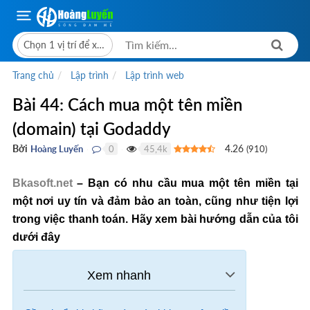
Chọn 1 vị trí để xem giá bán
Trang chủ
Lập trình
Lập trình web
Bài 44: Cách mua một tên miền
(domain) tại Godaddy
Bởi
4.26
Hoàng Luyến
0
45,4k
(
910
)
●
●
Bkasoft.net
– Bạn có nhu cầu mua một tên miền tại
một nơi uy tín và đảm bảo an toàn, cũng như tiện lợi
trong việc thanh toán. Hãy xem bài hướng dẫn của tôi
dưới đây