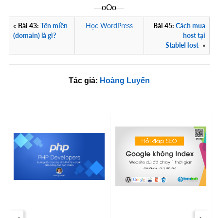
—oOo—
«
Bài 43:
Tên miền
Học WordPress
Bài 45:
Cách mua
(domain) là gì?
host tại
StableHost
»
Tác giả:
Hoàng Luyến