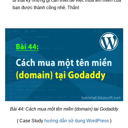
bị thật kỹ những gì cần thiết để việc mua tên miền của
bạn được thành công nhé. Thân!
Bài 44: Cách mua một tên miền (domain) tại Godaddy
( Case Study
hướng dẫn sử dụng WordPress
)