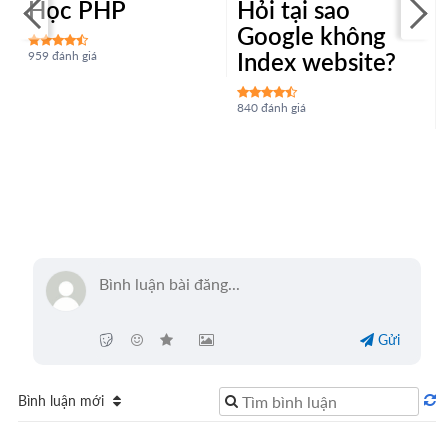
Học PHP
Hỏi tại sao
n
Google không
Index website?
959 đánh giá
840 đánh giá
Gửi
Bình luận mới